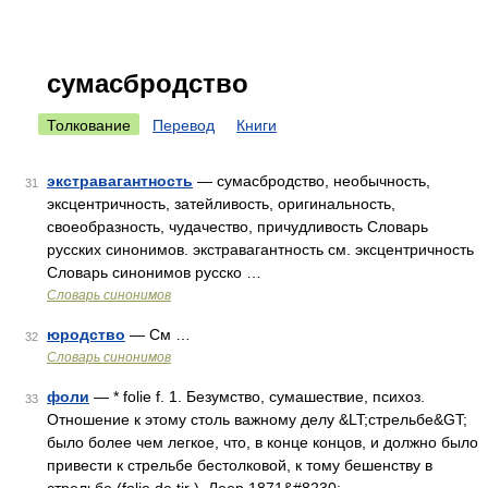
сумасбродство
Толкование
Перевод
Книги
экстравагантность
— сумасбродство, необычность,
31
эксцентричность, затейливость, оригинальность,
своеобразность, чудачество, причудливость Словарь
русских синонимов. экстравагантность см. эксцентричность
Словарь синонимов русско …
Словарь синонимов
юродство
— См …
32
Словарь синонимов
фоли
— * folie f. 1. Безумство, сумашествие, психоз.
33
Отношение к этому столь важному делу &LT;стрельбе&GT;
было более чем легкое, что, в конце концов, и должно было
привести к стрельбе бестолковой, к тому бешенству в