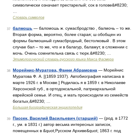
символически означает престарелый; сок в голове&#8230;
…
Словарь символов
балмошь
— баломошь ж. сумасбродство , балмочь – то же.
37
Вторая форма, вероятно, более старая; ш обобщен из
формы балмошный сумасбродный, бестолковый . В этом
случае бал – то же, что и в балагур, баламут, в сложении с
мочь. Очень сомнительна связь с тюрк.&#8230; …
Этимологический словарь русского языка Макса Фасмера
Морейнис-Муратова, Фанни Абрамовна
— Морейнис
38
Муратова Ф. А. [(1859 1937). Автобиография написана в
марте 1926 г. в Москве.] Родилась я в 1859 г. в Николаеве
Херсонской губ., в ортодоксальной, патриархальной
еврейской семье. И отец, и мать происходили из семейств
богатых,&#8230; …
Большая биографическая энциклопедия
Пассек, Василий Васильевич (старший)
— (род. в 1772
39
г., ум. в 1831 г.) автор весьма интересных записок,
помещенных в &quot;Русском Архиве&quot; 1863 г. под