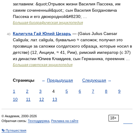
заглавием: &quot;Отрывок жизни Василия Пассека, им
самим сочиненный&quot;; сын Василия Богдановича
Пассека и его двоюродной&#8230; …
Большая биографическая энциклопедия
Калигула Гай Юлий Цезарь
— (Gaius Julius Caesar
40
Caligula; лат. caligula, буквально ≈ сапожок; получил это
прозвище за сапожки солдатского образца, которые носил в
детстве) (12, Анциум, ≈ 41, Рим), римский император (с 37)
из династии Юлиев Клавдиев, сын Германика, преемник …
Большая советская энциклопедия
Страницы
←
Предыдущая
Следующая
→
1
2
3
4
5
6
7
8
9
10
11
12
13
© Академик, 2000-2026
18+
Обратная связь:
Техподдержка
,
Реклама на сайте
👣 Путешествия