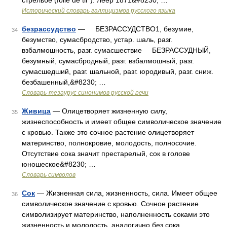
стрельбе (folie de tir ). Леер 1871&#8230; …
Исторический словарь галлицизмов русского языка
безрассудство
— БЕЗРАССУДСТВО1, безумие,
34
безумство, сумасбродство, устар. шаль, разг.
взбалмошность, разг. сумасшествие БЕЗРАССУДНЫЙ,
безумный, сумасбродный, разг. взбалмошный, разг.
сумасшедший, разг. шальной, разг. юродивый, разг. сниж.
безбашенный,&#8230; …
Словарь-тезаурус синонимов русской речи
Живица
— Олицетворяет жизненную силу,
35
жизнеспособность и имеет общее символическое значение
с кровью. Также это сочное растение олицетворяет
материнство, полнокровие, молодость, полносочие.
Отсутствие сока значит престарелый, сок в голове
юношеское&#8230; …
Словарь символов
Сок
— Жизненная сила, жизненность, сила. Имеет общее
36
символическое значение с кровью. Сочное растение
символизирует материнство, наполненность соками это
жизненность и молодость, аналогично без сока